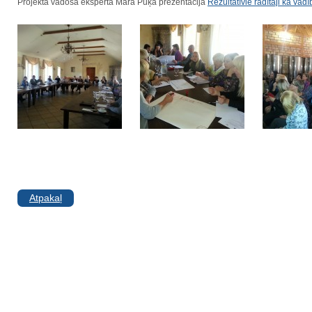
Projekta vadošā eksperta Māra Pūķa prezentācija
Rezultatīvie rādītāji kā vadī
Atpakaļ