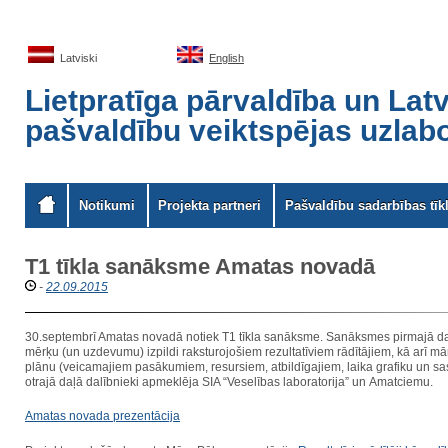
Latviski
English
Lietpratīga pārvaldība un Latv
pašvaldību veiktspējas uzlab
Notikumi
Projekta partneri
Pašvaldību sadarbības tīkl
T1 tīkla sanāksme Amatas novadā
-
22.09.2015
30.septembrī Amatas novadā notiek T1 tīkla sanāksme. Sanāksmes pirmajā daļā 
mērķu (un uzdevumu) izpildi raksturojošiem rezultatīviem rādītājiem, kā arī mār
plānu (veicamajiem pasākumiem, resursiem, atbildīgajiem, laika grafiku un 
otrajā daļā dalībnieki apmeklēja SIA “Veselības laboratorija” un Amatciemu.
Amatas novada prezentācija