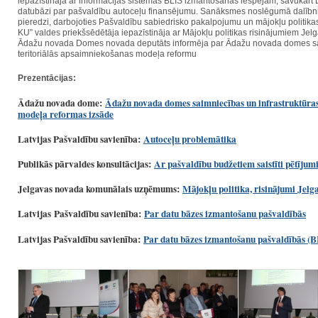
iepazīstināja ar informācijas sistēmas BLIS izmantošanas iespējām, savukār
datubāzi par pašvaldību autoceļu finansējumu. Sanāksmes noslēgumā dalībnie
pieredzi, darbojoties Pašvaldību sabiedrisko pakalpojumu un mājokļu politikas
KU” valdes priekšsēdētāja iepazīstināja ar Mājokļu politikas risinājumiem Jel
Ādažu novada Domes novada deputāts informēja par Ādažu novada domes sai
teritoriālās apsaimniekošanas modeļa reformu
Prezentācijas:
Ādažu novada dome:
Ādažu novada domes saimniecības un infrastruktūras
modeļa reformas izsāde
Latvijas Pašvaldību savienība:
Autoceļu problemātika
Publikās pārvaldes konsultācijas:
Ar pašvaldību budžetiem saistīti pētījum
Jelgavas novada komunālais uzņēmums:
Mājokļu politika, risinājumi Jel
Latvijas
Pašvaldību savienība:
Par datu bāzes izmantošanu pašvaldībās
Latvijas Pašvaldību savienība:
Par datu bāzes izmantošanu pašvaldībās (B