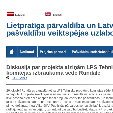
Latviski
English
Lietpratīga pārvaldība un Latv
pašvaldību veiktspējas uzlab
Notikumi
Projekta partneri
Pašvaldību sadarbības tīkl
Diskusija par projekta atziņām LPS Tehn
komitejas izbraukuma sēdē Rundālē
-
26.10.2016
26. oktobrī Rundāles pagastā notika LPS Tehnisko problēmu komitejas sēde.
vērtējot NFI projekta sākotnējos izaicinājumus un rezultātus, atzina, ka pamat
izveidošana pieredzes apspriešanai projektā iesaistītās pašvaldībās – ir sasni
attīstīt pašvaldību sadarbības tīklu darbu, iesaistot maksimāli daudz pašvaldī
pilnveidošanas. Inga Vilka, SIA “ Publiskās pārvaldes konsultācijas” iepazīstinā
rādītāju iegūšanas iespējām, izmantojot pašvaldību budžetu datus. NFI proje